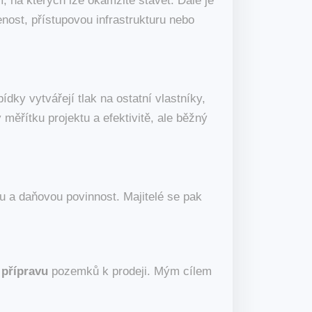
 na kterých lze okamžitě stavět. Dále je
nost, přístupovou infrastrukturu nebo
dky vytvářejí tlak na ostatní vlastníky,
měřítku projektu a efektivitě, ale běžný
u a daňovou povinnost. Majitelé se pak
 přípravu
pozemků k prodeji. Mým cílem