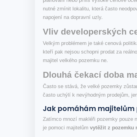
plánování nebo příliš vysoké cenové oče
nutné zmínit lokalitu, která často neod
napojení na dopravní uzly.
Vliv developerských ce
Velkým problémem je také cenová politika 
kteří pak nejsou schopni prodat za reálno
majitel velkého pozemku ne.
Dlouhá čekací doba ma
Často se stává, že velké pozemky zůstan
často uchýlí k nevýhodným prodejům, jen 
Jak pomáhám majitelům p
Zatímco mnozí makléři pozemky pouze nab
je pomoci majitelům
vytěžit z pozemku