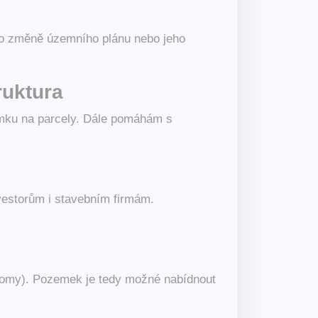
í o změně územního plánu nebo jeho
ruktura
zemku na parcely. Dále pomáhám s
nvestorům i stavebním firmám.
domy). Pozemek je tedy možné nabídnout