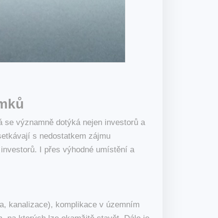
emků
rá se významně dotýká nejen investorů a
y setkávají s nedostatkem zájmu
 investorů. I přes výhodné umístění a
ina, kanalizace), komplikace v územním