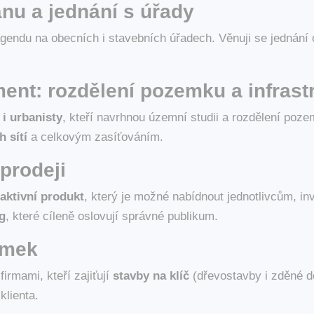
nu a jednání s úřady
agendu na obecních i stavebních úřadech. Věnuji se jednán
ent: rozdělení pozemku a infrast
 i urbanisty
, kteří navrhnou územní studii a rozdělení po
 sítí
a celkovým zasíťováním.
prodeji
raktivní produkt
, který je možné nabídnout jednotlivcům, i
g
, které cíleně oslovují správné publikum.
emek
rmami, kteří zajiťují
stavby na klíč
(dřevostavby i zděné 
klienta.