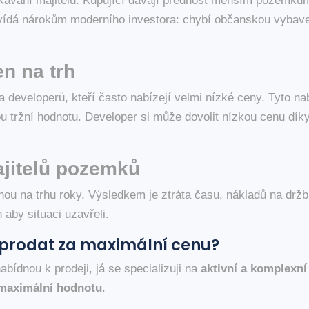
kávání majitelů. Kupující dávají přednost menším pozemkům,
povídá nárokům moderního investora: chybí občanskou vybave
n na trh
developerů, kteří často nabízejí velmi nízké ceny. Tyto nabí
u tržní hodnotu. Developer si může dovolit nízkou cenu díky 
jitelů pozemků
ou na trhu roky. Výsledkem je ztráta času, nákladů na držb
aby situaci uzavřeli.
rodat za maximální cenu?
ídnou k prodeji, já se specializuji na
aktivní a komplexní
 maximální hodnotu
.