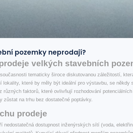
vební pozemky neprodají?
prodeje velkých stavebních poz
současnosti tematicky široce diskutovanou záležitostí, kte
ní lokality, které by měly být ideální pro výstavbu, se někd
z různých faktorů, které ovlivňují rozhodování potenciálních
y zůstat na trhu bez dostatečné poptávky.
chu prodeje
ří nedostatečná dostupnost inženýrských sítí (voda, elektř