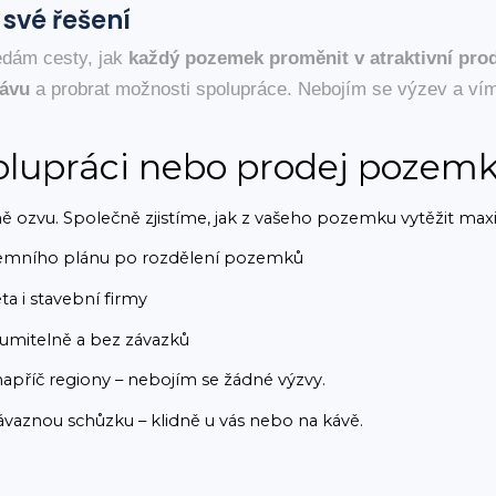
své řešení
edám cesty, jak
každý pozemek proměnit v atraktivní pro
kávu
a probrat možnosti spolupráce. Nebojím se výzev a ví